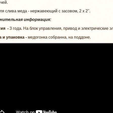
чей.
ля слива меда - нержавеющий с засовом, 2 х 2''.
нительная информация:
ия -
3 года. На блок управления, привод и электрические эл
 и упаковка -
медогонка собранна, на поддоне.