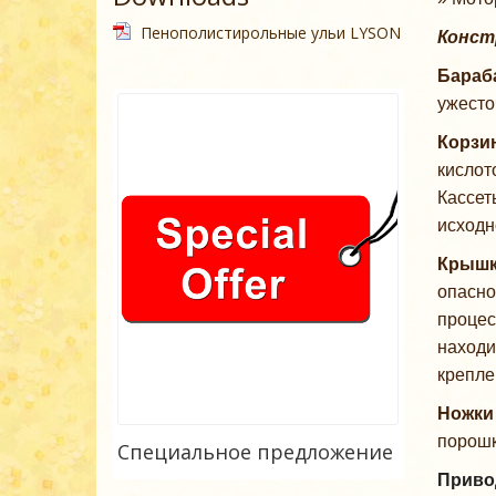
Пенополистирольные ульи LYSON
Конст
Бараб
ужесто
Корзи
кислот
Кассет
исходн
Крыш
опасно
процес
находи
крепле
Ножк
порошк
Специальное предложение
Приво