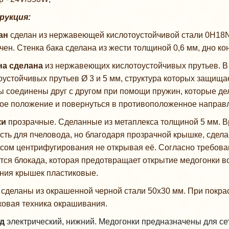
рукция:
ан
сделан из нержавеющей кислотоустойчивой стали 0H18N
чен. Стенка бака сделана из жести толщиной 0,6 мм, дно ко
на сделана
из нержавеющих кислотоустойчивых прутьев. В 
оустойчивых прутьев Ø 3 и 5 мм, структура которых защища
ы соединены друг с другом при помощи пружин, которые д
ое положение и повернуться в противоположенное направ
ки
прозрачные. Сделанные из метаплекса толщиной 5 мм. 
сть для пчеловода, но благодаря прозрачной крышке, сдела
сом центрифугирования не открывая её. Согласно требова
тся блокада, которая предотвращает открытие медогонки в
ния крышек пластиковые.
и
сделаны из окрашенной черной стали 50х30 мм. При покра
овая техника окрашивания.
д
электрический, нижний. Медогонки предназначены для с