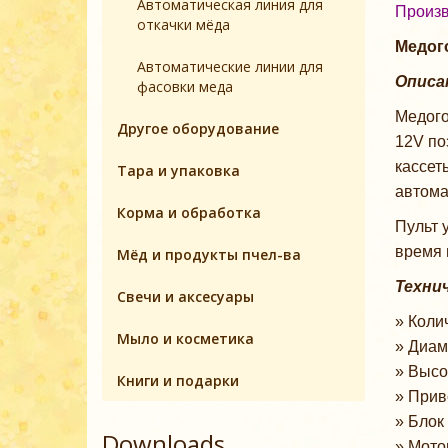
Автоматическая линия для
Произв
откачки мёда
Медого
Автоматические линии для
Описа
фасовки меда
Медого
Другое оборудование
12V по
кассет
Тара и упаковка
автома
Корма и обработка
Пульт 
время 
Мёд и продукты пчел-ва
Техни
Свечи и аксесуары
» Колич
Мыло и косметика
» Диам
» Высо
Книги и подарки
» Прив
» Блок 
Downloads
» Мото