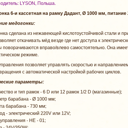
одитель: LYSON, Польша.
нка 6-и кассетная на рамку Дадант, Ø 1000 мм, питание 
ние медогонки:
нка сделана из нежавеющей кислотоустойчивой стали и пр
зволяет откачивать мёд везде где нет доступа к электричес
ы поворачиваются вправо/влево самостоятельно. Она имеет 
тическом режиме.
управления позволяет управлять скоростью и направлением
вращения с автоматической настройкой рабочих циклов.
ческие параметры:
ество и тип рамок - 6 D или 12 рамок 1/2 D (магазинные);
етр барабана - Ø 1000 мм;
та барабана - 730 мм;
од - электрический 220V или 12V;
управления - HE - 01;
р - 24V/350W;