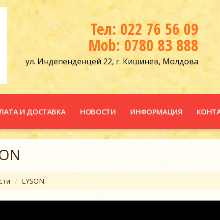
Тел: 022 76 56 09
Mob: 0780 83 888
ул. Индепенденцей 22, г. Кишинев, Молдова
ЛАТА И ДОСТАВКА
НОВОСТИ
ИНФОРМАЦИЯ
КОНТ
SON
сти
LYSON