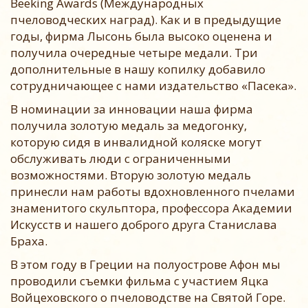
Beeking Awards (Международных
пчеловодческих наград). Как и в предыдущие
годы, фирма Лысонь была высоко оценена и
получила очередные четыре медали. Три
дополнительные в нашу копилку добавило
сотрудничающее с нами издательство «Пасека».
В номинации за инновации наша фирма
получила золотую медаль за медогонку,
которую сидя в инвалидной коляске могут
обслуживать люди с ограниченными
возможностями. Вторую золотую медаль
принесли нам работы вдохновленного пчелами
знаменитого скульптора, профессора Академии
Искусств и нашего доброго друга Станислава
Браха.
В этом году в Греции на полуострове Афон мы
проводили съемки фильма с участием Яцка
Войцеховского о пчеловодстве на Святой Горе.