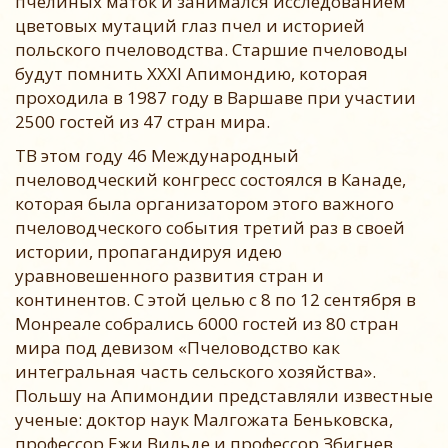
пчелиных маток и занимался исследованием
цветовых мутаций глаз пчел и историей
польского пчеловодства. Старшие пчеловоды
будут помнить XXXI Апимондию, которая
проходила в 1987 году в Варшаве при участии
2500 гостей из 47 стран мира.
TВ этом году 46 Международный
пчеловодческий конгресс состоялся в Канаде,
которая была организатором этого важного
пчеловодческого события третий раз в своей
истории, пропагандируя идею
уравновешенного развития стран и
континентов. С этой целью с 8 по 12 сентября в
Монреале собрались 6000 гостей из 80 стран
мира под девизом «Пчеловодство как
интегральная часть сельского хозяйства».
Польшу на Апимондии представляли известные
ученые: доктор наук Малгожата Беньковска,
профессор Ежи Вильде и профессор Збигнев