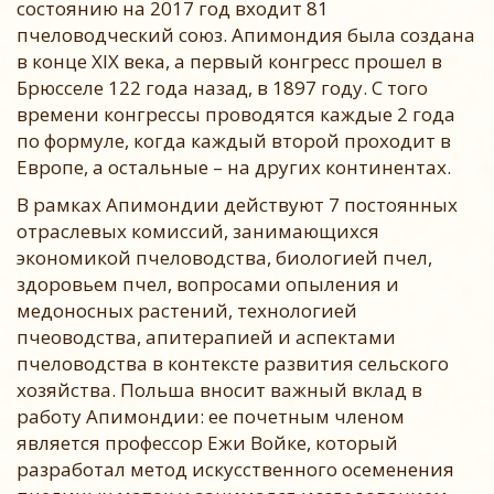
состоянию на 2017 год входит 81
пчеловодческий союз. Апимондия была создана
в конце XIX века, а первый конгресс прошел в
Брюсселе 122 года назад, в 1897 году. С того
времени конгрессы проводятся каждые 2 года
по формуле, когда каждый второй проходит в
Европе, а остальные – на других континентах.
В рамках Апимондии действуют 7 постоянных
отраслевых комиссий, занимающихся
экономикой пчеловодства, биологией пчел,
здоровьем пчел, вопросами опыления и
медоносных растений, технологией
пчеоводства, апитерапией и аспектами
пчеловодства в контексте развития сельского
хозяйства. Польша вносит важный вклад в
работу Апимондии: ее почетным членом
является профессор Ежи Войке, который
разработал метод искусственного осеменения