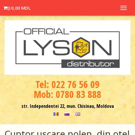
(
)
0,00 MDL
Toggl
navig
Теl: 022 76 56 09
Mob: 0780 83 888
str. Independentei 22, mun. Chisinau, Moldova
Cuptor uscare polen, din otel