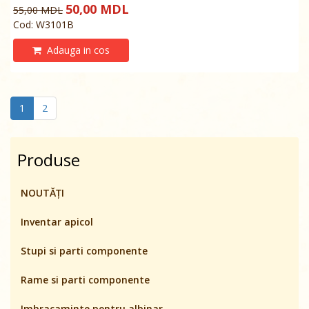
50,00 MDL
55,00 MDL
Cod: W3101B
Adauga in cos
(current)
1
2
Produse
NOUTĂȚI
Inventar apicol
Stupi si parti componente
Rame si parti componente
Imbracaminte pentru albinar