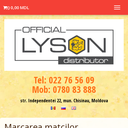
(
)
0,00 MDL
Toggl
navig
Теl: 022 76 56 09
Mob: 0780 83 888
str. Independentei 22, mun. Chisinau, Moldova
Marcarea matcilor