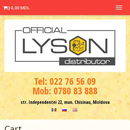
(
)
0,00 MDL
Toggl
navig
Теl: 022 76 56 09
Mob: 0780 83 888
str. Independentei 22, mun. Chisinau, Moldova
Cart