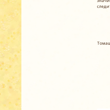
значи
следи
П
Томаш