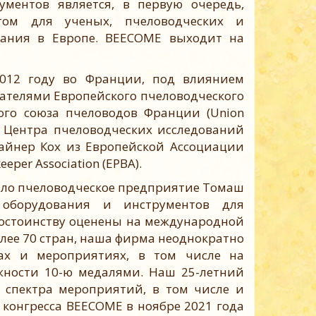
ументов является, в первую очередь,
ом для ученых, пчеловодческих и
вания в Европе. BEECOME выходит на
2 году во Франции, под влиянием
вателями Европейского пчеловодческого
ого союза пчеловодов Франции (Union
 из Центра пчеловодческих исследований
рл-Райнер Кох из Европейской Ассоциации
per Association (EPBA).
ало пчеловодческое предприятие Томаш
оборудования и инструментов для
достоинству оценены на международной
лее 70 стран, наша фирма неоднократно
ах и мероприятиях, в том числе на
жности 10-ю медалями. Наш 25-летний
 спектра мероприятий, в том числе и
конгресса BEECOME в ноябре 2021 года