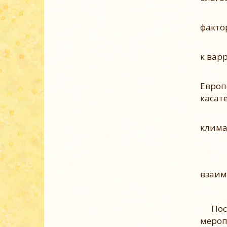
факто
к вар
Европ
касат
клима
взаим
Поско
мероп