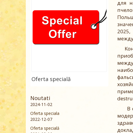
для н
пчело
Польш
значе
2025,
между
Конгр
приоб
между
наиб
фальс
Oferta specială
хозяй
приме
Noutati
destr
2024-11-02
В свя
Oferta speciala
моде
2022-12-07
здрав
Oferta specială
докла