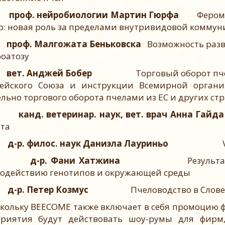
проф. нейробиологии Мартин Гюрфа
Фером
р: новая роль за пределами внутривидовой комму
проф. Малгожата Беньковска
Возможность раз
роатозу
вет. Анджей Бобер
Торговый оборот пч
ейского Союза и инструкции Всемирной орган
ельно торгового оборота пчелами из ЕС и других ст
канд. ветеринар. наук, вет. врач Анна
та
д-р. филос. наук Даниэла Лауриньо
д-р. Фани Хатжина
Результ
одействию генотипов и окружающей среды
д-р. Петер Козмус
Пчеловодство в Слов
льку BEECOME также включает в себя промоцию фи
риятия будут действовать шоу-румы для фирм