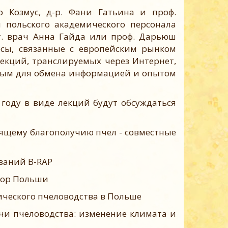
озмус, д-р. Фани Гатьина и проф.
 польского академического персонала
ет. врач Анна Гайда или проф. Дарьюш
осы, связанные с европейским рынком
лекций, транслируемых через Интернет,
ным для обмена информацией и опытом
 в виде лекций будут обсуждаться
оящему благополучию пчел - совместные
ваний B-RAP
р Польши
ческого пчеловодства в Польше
чи пчеловодства: изменение климата и