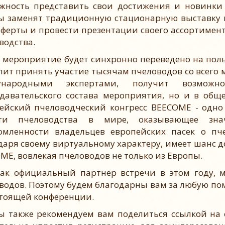
жность представить свои достижения и новинки 
ы заменят традиционную стационарную выставку 
оферты и провести презентации своего ассортимент
водства.
ероприятие будет синхронно переведено на польс
лит принять участие тысячам пчеловодов со всего 
ународными экспертами, получит возможн
давательского состава мероприятия, но и в общ
ейский пчеловодческий конгресс BEECOME - одн
сти пчеловодства в мире, оказывающее зн
омленности владельцев европейских пасек о пче
даря своему виртуальному характеру, имеет шанс 
ME, вовлекая пчеловодов не только из Европы.
официальный партнер встречи в этом году, м
водов. Поэтому будем благодарны вам за любую п
тоящей конференции.
кже рекомендуем вам поделиться ссылкой на оф