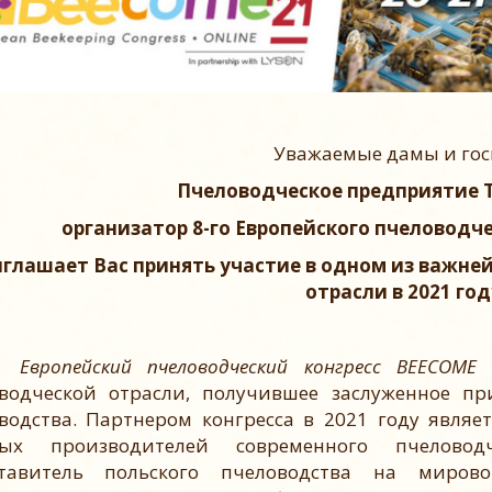
Уважаемые дамы и гос
Пчеловодческое предприятие 
организатор 8-го Европейского пчеловодч
иглашает Вас принять участие в одном из важн
отрасли в 2021 год
Европейский пчеловодческий конгресс BEECOME
–
водческой отрасли, получившее заслуженное пр
водства. Партнером конгресса в 2021 году явля
ных производителей современного пчелово
ставитель польского пчеловодства на миров