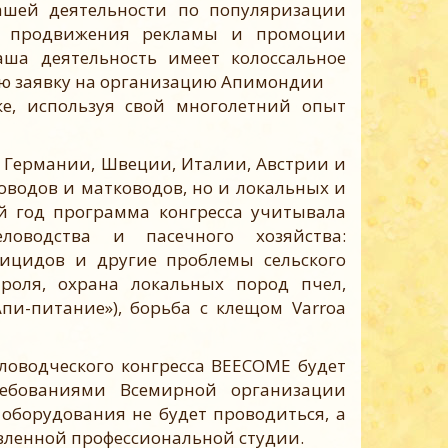
ашей деятельности по популяризации
го продвижения рекламы и промоции
ша деятельность имеет колоссальное
ою заявку на организацию Апимондии
ке, используя свой многолетний опыт
Германии, Швеции, Италии, Австрии и
водов и матководов, но и локальных и
 год программа конгресса учитывала
ловодства и пасечного хозяйства:
ицидов и другие проблемы сельского
троля, охрана локальных пород пчел,
пи-питание»), борьба с клещом Varroa
оводческого конгресса BEECOME будет
ребованиями Всемирной организации
оборудования не будет проводиться, а
вленной профессиональной студии.