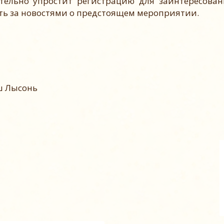
тельно упростит регистрацию для заинтересован
ть за новостями о предстоящем мероприятии.
С Уважени
человодческое 
 Лысонь
ALBI