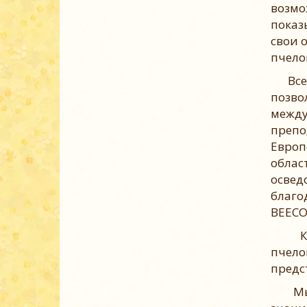
возмо
показ
свои 
пчело
Все м
позво
межд
препо
Европ
обла
освед
благо
BEECO
Как 
пчело
предс
Мы та