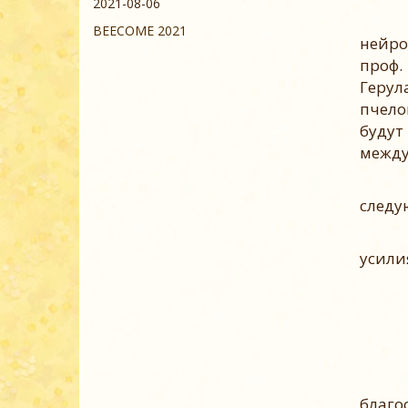
2021-08-06
Сред
BEECOME 2021
нейро
проф.
Герул
пчело
будут
между
В хо
следу
д-
усили
Ло
благо