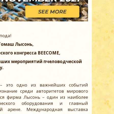
пода!
Томаш Лысонь,
еского конгресса BEECOME,
ейших мероприятий пчеловодческой
у.
 это одно из важнейших событий
изнание среди авторитетов мирового
ется фирма Лысонь – один из наиболее
дческого оборудования и главный
ой арене. Международная выставка