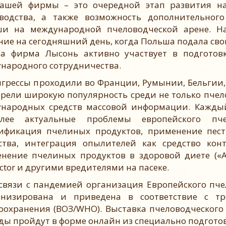
ашей фирмы – это очередной этап развития н
водства, а также возможность дополнительно
и на международной пчеловодческой арене. На
ние на сегодняшний день, когда Польша подала св
 а фирма Лысонь активно участвует в подготов
народного сотрудничества.
ессы проходили во Франции, Румынии, Бельгии, 
рели широкую популярность среди не только пчело
народных средств массовой информации. Каждый
олее актуальные проблемы европейского пче
ификация пчелиных продуктов, применение пест
ства, интеграция опылителей как средство кон
нение пчелиных продуктов в здоровой диете («А
uctor и другими вредителями на пасеке.
зи с пандемией организация Европейского пчел
рнизирована и приведена в соответствие с т
оохранения (ВОЗ/WHO). Выставка пчеловодческого 
ды пройдут в форме онлайн из специально подгото