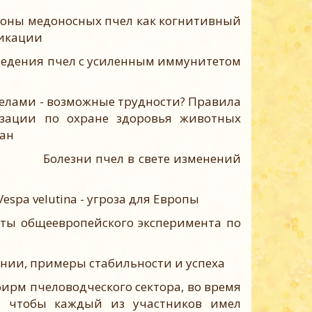
оны медоносных пчел как когнитивный
никации
ведения пчел с усиленным иммунитетом
елами - возможные трудности? Правила
изации по охране здоровья животных
ран
 Гайда
Болезни пчел в свете изменений
Vespa velutina - угроза для Европы
аты общеевропейского эксперимента по
ении, примеры стабильности и успеха
рм пчеловодческого сектора, во время
, чтобы каждый из участников имел