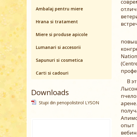
совре
отли
Ambalaj pentru miere
ветер
Hrana si tratament
встре
Иниц
Miere si produse apicole
повыш
Lumanari si accesorii
конгр
Natio
Sapunuri si cosmetica
(Cent
профес
Carti si cadouri
В это
Лысо
Downloads
пчело
арене
Stupi din penopolistirol LYSON
полу
Апимо
опыт 
вебин