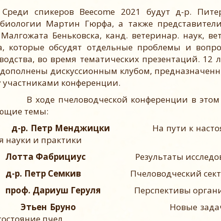
и спикеров Beecome 2021 будут д-р. Питер К
биологии Мартин Гюрфа, а также представители
 Малгожата Беньковска, канд. ветеринар. наук, в
а, которые обсудят отдельные проблемы и вопр
водства, во время тематических презентаций. 12 
 дополнены дискуссионным клубом, предназначен
 участниками конференции.
де пчеловодческой конференции в этом году
ющие темы:
р. Петр Менджицки
На пути к наст
я науки и практики
тта Фабрициус
Результаты исследо
д-р. Петр Семкив
Пчеловодческий секто
проф. Дариуш Геруля
Перспективы органи
Этьен Бруно
Новые зада
состояние пчел