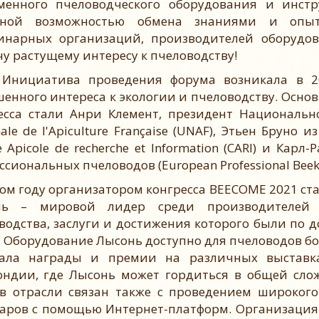
менного пчеловодческого оборудования и инстр
чной возможностью обмена знаниями и опыт
инарных организаций, производителей оборудо
чу растущему интересу к пчеловодству!
иатива проведения форума возникала в 201
енного интереса к экологии и пчеловодству. Осно
есса стали Анри Клемент, президент Национальн
nale de l'Apiculture Française (UNAF), Этьен Бруно
re Apicole de recherche et Information (CARI) и Ка
сиональных пчеловодов (European Professional Beekee
м году организатором конгресса BEECOME 2021 ст
нь – мировой лидер среди производителей 
водства, заслуги и достижения которого были по 
. Оборудование Лысонь доступно для пчеловодов бо
чала награды и премии на различных выставк
ндии, где Лысонь может гордиться в общей сло
в отрасли связан также с проведением широкого
аров с помощью Интернет-платформ. Организация 