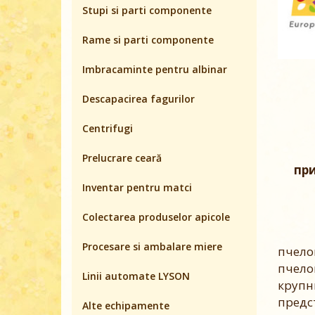
Stupi si parti componente
Rame si parti componente
Imbracaminte pentru albinar
Descapacirea fagurilor
Centrifugi
Prelucrare ceară
пр
Inventar pentru matci
Colectarea produselor apicole
Procesare si ambalare miere
пчело
пчело
Linii automate LYSON
круп
пред
Alte echipamente