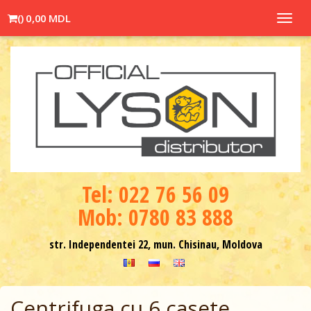
(
)
0,00 MDL
Toggl
navig
Теl: 022 76 56 09
Mob: 0780 83 888
str. Independentei 22, mun. Chisinau, Moldova
Centrifuga cu 6 casete