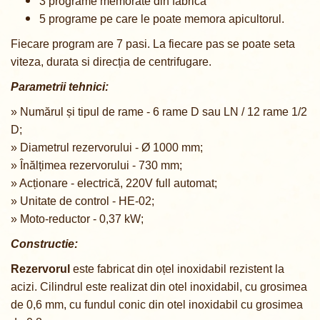
3 programe memorate din fabrica
5 programe pe care le poate memora apicultorul.
Fiecare program are 7 pasi. La fiecare pas se poate seta
viteza, durata si direcția de centrifugare.
Parametrii tehnici:
» Numărul și tipul de rame - 6 rame D sau LN / 12 rame 1/2
D;
» Diametrul rezervorului - Ø 1000 mm;
» Înălțimea rezervorului - 730 mm;
» A
cționare
- electrică, 220V full automat;
» Unitate de control -
HE-02
;
» Moto-reductor - 0,37 kW;
Constructie:
Rezervorul
este fabricat din oțel inoxidabil rezistent la
acizi. Cilindrul este realizat din otel inoxidabil, cu grosimea
de 0,6 mm, cu fundul conic din otel inoxidabil cu grosimea