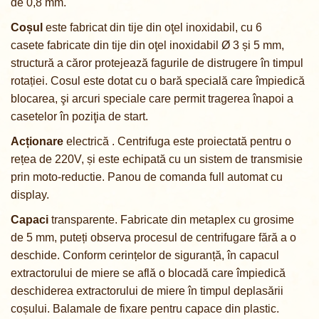
de 0,8 mm.
Coșul
este fabricat din tije din oţel inoxidabil, cu 6
casete fabricate din tije din oţel inoxidabil
Ø 3 și 5 mm
,
structură a căror protejează fagurile de distrugere în timpul
rotației.
Cosul este dotat cu o bară specială care împiedică
blocarea, şi arcuri speciale care permit tragerea înapoi a
casetelor în poziţia de start
.
Acționare
electrică .
Centrifuga este proiectată pentru o
rețea de 220V, și este echipată cu un sistem de transmisie
prin
moto-reductie
.
Panou de comanda full automat cu
display
.
Capaci
transparente. Fabricate din metaplex cu grosime
de 5 mm, puteți observa procesul de centrifugare fără a o
deschide.
Conform cerințelor de siguranță, în capacul
extractorului de miere se află o blocadă care împiedică
deschiderea extractorului de miere în timpul deplasării
coșului.
Balamale de fixare pentru capace din plastic.