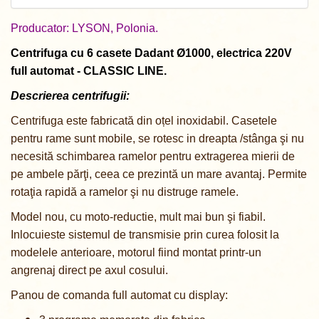
Producator: LYSON, Polonia.
Centrifuga cu 6 casete Dadant Ø1000, electrica 220V
full аutomat - CLASSIC LINE.
Descrierea centrifugii:
Centrifuga este fabricată din oțel inoxidabil. Casetele
pentru rame sunt mobile, se rotesc in dreapta /stânga şi nu
necesită schimbarea ramelor pentru extragerea mierii de
pe ambele părţi, ceea ce prezintă un mare avantaj. Permite
rotaţia rapidă a ramelor şi nu distruge ramele.
Model nou, cu moto-reductie, mult mai bun şi fiabil.
Inlocuieste sistemul de transmisie prin curea folosit la
modelele anterioare, motorul fiind montat printr-un
angrenaj direct pe axul cosului.
Panou de comanda full automat cu display: