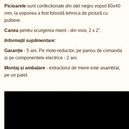
Picioarele
sunt confectionate din oțel negru vopsit 6
0x40
mm
, la vopsirea a fost folosită t
ehnica de pictură cu
pulbere
.
Canea
pentru scurgerea mierii - din inox, 2 x 2".
Informații suplimentare:
Garanție
- 5 ani. Pe m
oto-reductor
,
pe p
anou de comanda
și pe componentele electrice
- 2 ani.
Montaj și ambalare
-
extractorul de miere este asamblat,
pe un palet.