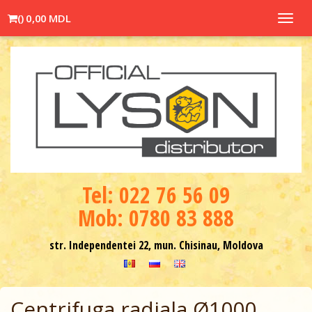
(
)
0,00 MDL
Toggl
navig
Теl: 022 76 56 09
Mob: 0780 83 888
str. Independentei 22, mun. Chisinau, Moldova
Centrifuga radiala Ø1000,