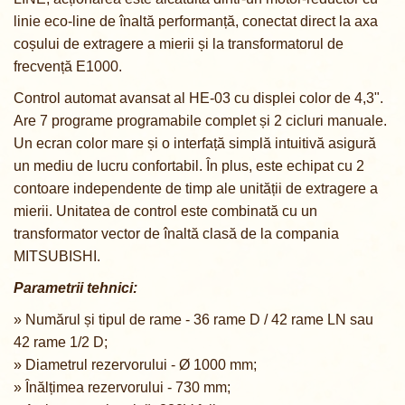
linie eco-line de înaltă performanță, conectat direct la axa
coșului de extragere a mierii și la transformatorul de
frecvență E1000.
Control automat avansat al HE-03 cu displei color de 4,3".
Are 7 programe programabile complet și 2 cicluri manuale.
Un ecran color mare și o interfață simplă intuitivă asigură
un mediu de lucru confortabil. În plus, este echipat cu 2
contoare independente de timp ale unității de extragere a
mierii. Unitatea de control este combinată cu un
transformator vector de înaltă clasă de la compania
MITSUBISHI.
Parametrii tehnici:
» Numărul și tipul de rame - 36 rame D / 42 rame LN sau
42 rame 1/2 D;
» Diametrul rezervorului - Ø 1000 mm;
» Înălțimea rezervorului - 730 mm;