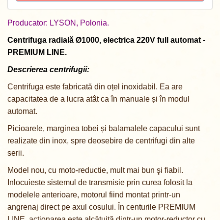
Producator: LYSON, Polonia.
Centrifuga radială Ø1000, electrica 220V full аutomat -
PREMIUM LINE.
Descrierea centrifugii:
Centrifuga este fabricată din oțel inoxidabil.
Ea are
capacitatea de a lucra atât ca în manuale și în modul
automat.
Picioarele, marginea tobei și balamalele capacului sunt
realizate din inox, spre deosebire de centrifugi din alte
serii.
Model nou, cu moto-reductie, mult mai bun şi fiabil.
Inlocuieste sistemul de transmisie prin curea folosit la
modelele anterioare, motorul fiind montat printr-un
angrenaj direct pe axul cosului. În centurile PREMIUM
LINE, acționarea este alcătuită dintr-un motor-reductor cu