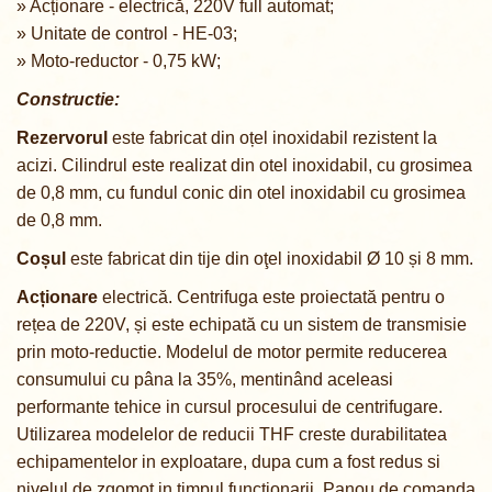
» A
cționare
- electrică, 220V full automat;
» Unitate de control -
HE-03
;
» Moto-reductor - 0,75 kW;
Constructie:
Rezervorul
este fabricat din oțel inoxidabil rezistent la
acizi. Cilindrul este realizat din otel inoxidabil, cu grosimea
de 0,8 mm, cu fundul conic din otel inoxidabil cu grosimea
de 0,8 mm.
Coșul
este fabricat din tije din oţel inoxidabil
Ø 10 și 8 mm
.
Acționare
electrică.
Centrifuga este proiectată pentru o
rețea de 220V, și este echipată cu un sistem de transmisie
prin
moto-reductie
. Modelul de motor permite reducerea
consumului cu pâna la 35%, mentinând aceleasi
performante tehice in cursul procesului de centrifugare.
Utilizarea modelelor de reducii THF creste durabilitatea
echipamentelor in exploatare, dupa cum a fost redus si
nivelul de zgomot in timpul functionarii.
Panou de comanda