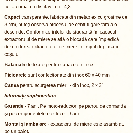
full automat cu display color 4,3"
.
Capaci
transparente, fabricate din metaplex cu grosime de
8 mm, puteți observa procesul de centrifugare fără a o
deschide.
Conform cerințelor de siguranță, în capacul
extractorului de miere se află o blocadă care împiedică
deschiderea extractorului de miere în timpul deplasării
coșului.
Balamale
de fixare pentru capace din inox.
Picioarele
sunt confectionate din inox 6
0 x 40 mm
.
Canea
pentru scurgerea mierii - din inox, 2 x 2".
Informații suplimentare:
Garanție
- 7 ani. Pe m
oto-reductor
,
pe p
anou de comanda
și pe componentele electrice
- 3 ani.
Montaj și ambalare
-
extractorul de miere este asamblat,
pe un palet.