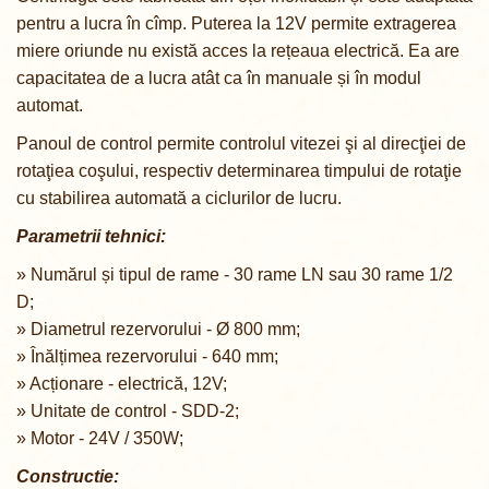
pentru a lucra în cîmp. Puterea la 12V permite extragerea
miere oriunde nu există acces la rețeaua electrică. Ea are
capacitatea de a lucra atât ca în manuale și în modul
automat.
Panoul de control permite controlul vitezei şi al direcţiei de
rotaţiea coşului, respectiv determinarea timpului de rotaţie
cu stabilirea automată a ciclurilor de lucru.
Parametrii tehnici:
» Numărul și tipul de rame - 30 rame LN sau 30 rame 1/2
D;
» Diametrul rezervorului - Ø 800 mm;
» Înălțimea rezervorului - 640 mm;
» A
cționare
- electrică, 12V;
» Unitate de control - SDD
-2
;
» Motor - 24V / 350W;
Constructie: