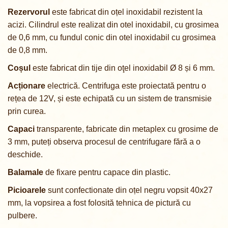
Rezervorul
este fabricat din oțel inoxidabil rezistent la
acizi. Cilindrul este realizat din otel inoxidabil, cu grosimea
de 0,6 mm, cu fundul conic din otel inoxidabil cu grosimea
de 0,8 mm.
Coșul
este fabricat din tije din oţel inoxidabil
Ø 8 și 6 mm
.
Acționare
electrică.
Centrifuga este proiectată pentru o
rețea de 12V, și este echipată cu un sistem de transmisie
prin curea.
Capaci
transparente, fabricate din metaplex cu grosime de
3 mm, puteți observa procesul de centrifugare fără a o
deschide.
Balamale
de fixare pentru capace din plastic.
Picioarele
sunt confectionate din oțel negru vopsit 40
x27
mm
, la vopsirea a fost folosită t
ehnica de pictură cu
pulbere
.