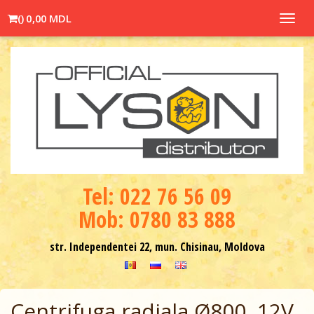
(
)
0,00 MDL
Toggl
navig
Теl: 022 76 56 09
Mob: 0780 83 888
str. Independentei 22, mun. Chisinau, Moldova
Centrifuga radiala Ø800, 12V