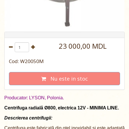
23 000,00 MDL
Cod: W20050M
Nu este in stoc
Producator: LYSON, Polonia.
Centrifuga radială Ø800, electrica 12V - MINIMA LINE.
Descrierea centrifugii:
Centrifuga este fabricată din oțel inoxidabil și este adaptată