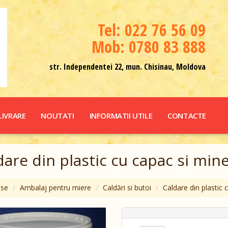
Теl: 022 76 56 09
Mob: 0780 83 888
str. Independentei 22, mun. Chisinau, Moldova
LIVRARE
NOUTATI
INFORMATII UTILE
CONTACTE
dare din plastic cu capac si mine
use
Ambalaj pentru miere
Caldări si butoi
Caldare din plastic 