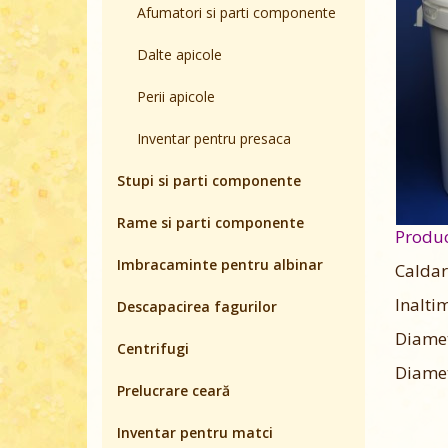
Afumatori si parti componente
Dalte apicole
Perii apicole
Inventar pentru presaca
Stupi si parti componente
Rame si parti componente
Produc
Imbracaminte pentru albinar
Caldare
Inalti
Descapacirea fagurilor
Diamet
Centrifugi
Diamet
Prelucrare ceară
Inventar pentru matci