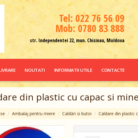
Теl: 022 76 56 09
Mob: 0780 83 888
str. Independentei 22, mun. Chisinau, Moldova
LIVRARE
NOUTATI
INFORMATII UTILE
CONTACTE
dare din plastic cu capac si min
use
Ambalaj pentru miere
Caldări si butoi
Caldare din plastic