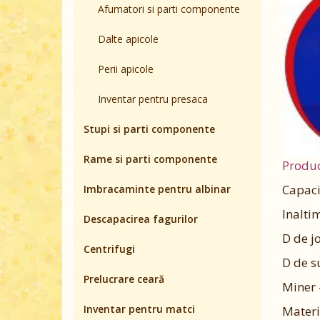
Afumatori si parti componente
Dalte apicole
Perii apicole
Inventar pentru presaca
Stupi si parti componente
Rame si parti componente
Produc
Capacit
Imbracaminte pentru albinar
Inalti
Descapacirea fagurilor
D de j
Centrifugi
D de s
Prelucrare ceară
Miner 
Inventar pentru matci
Materi