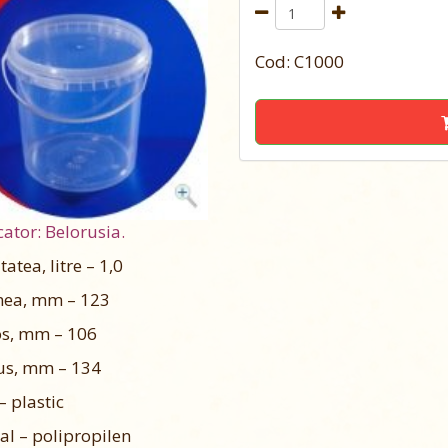
Cod: C1000
ator: Belorusia.
atea, litre – 1,0
mea, mm – 123
os, mm – 106
us, mm – 134
– plastic
al – polipropilen