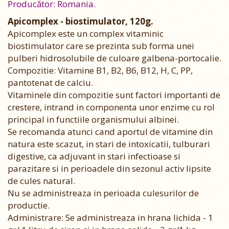
Producător: Romania.
Apicomplex - biostimulator, 120g.
Apicomplex este un complex vitaminic
biostimulator care se prezinta sub forma unei
pulberi hidrosolubile de culoare galbena-portocalie.
Compozitie: Vitamine B1, B2, B6, B12, H, C, PP,
pantotenat de calciu.
Vitaminele din compozitie sunt factori importanti de
crestere, intrand in componenta unor enzime cu rol
principal in functiile organismului albinei.
Se recomanda atunci cand aportul de vitamine din
natura este scazut, in stari de intoxicatii, tulburari
digestive, ca adjuvant in stari infectioase si
parazitare si in perioadele din sezonul activ lipsite
de cules natural.
Nu se administreaza in perioada culesurilor de
productie.
Administrare: Se administreaza in hrana lichida - 1