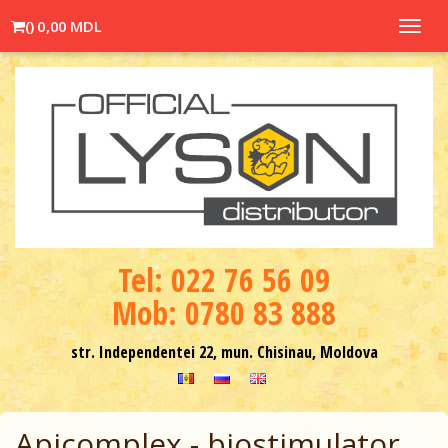
(
)
0,00 MDL
Toggl
navig
Теl: 022 76 56 09
Mob: 0780 83 888
str. Independentei 22, mun. Chisinau, Moldova
Apicomplex - biostimulator,