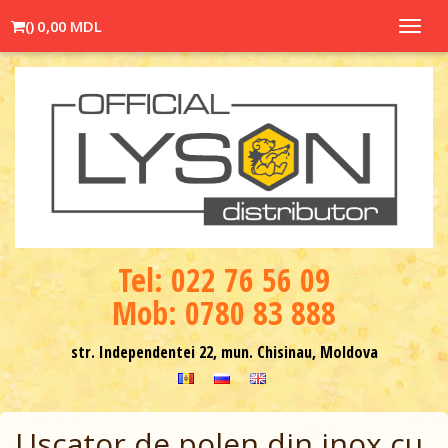
(
)
0,00 MDL
Toggl
navig
Теl: 022 76 56 09
Mob: 0780 83 888
str. Independentei 22, mun. Chisinau, Moldova
Uscator de polen din inox cu