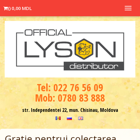
(
)
0,00 MDL
Toggl
navig
Теl: 022 76 56 09
Mob: 0780 83 888
str. Independentei 22, mun. Chisinau, Moldova
Gratie pentrui colectarea